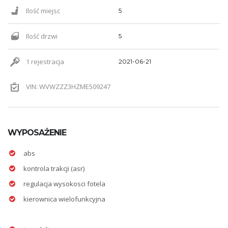
Ilość miejsc
5
Ilość drzwi
5
1 rejestracja
2021-06-21
VIN: WVWZZZ3HZME509247
WYPOSAŻENIE
abs
kontrola trakcji (asr)
regulacja wysokosci fotela
kierownica wielofunkcyjna