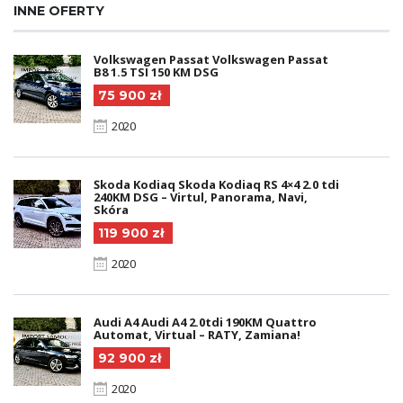
INNE OFERTY
Volkswagen Passat Volkswagen Passat
B8 1.5 TSI 150 KM DSG
75 900 zł
2020
Škoda Kodiaq Skoda Kodiaq RS 4×4 2.0 tdi
240KM DSG – Virtul, Panorama, Navi,
Skóra
119 900 zł
2020
Audi A4 Audi A4 2.0tdi 190KM Quattro
Automat, Virtual – RATY, Zamiana!
92 900 zł
2020