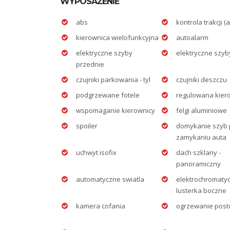
WYPOSAŻENIE
abs
kontrola trakcji (a
kierownica wielofunkcyjna
autoalarm
elektryczne szyby
elektryczne szyb
przednie
czujniki parkowania - tyl
czujniki deszczu
podgrzewane fotele
regulowana kier
wspomaganie kierownicy
felgi aluminiowe
spoiler
domykanie szyb 
zamykaniu auta
uchwyt isofix
dach szklany -
panoramiczny
automatyczne swiatla
elektrochromaty
lusterka boczne
kamera cofania
ogrzewanie post