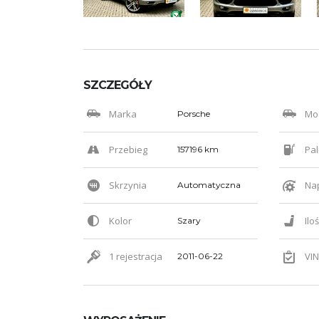
SZCZEGÓŁY
Marka
Mo
Porsche
Przebieg
Pal
157196 km
Skrzynia
Na
Automatyczna
Kolor
Ilo
Szary
1 rejestracja
VIN
2011-06-22