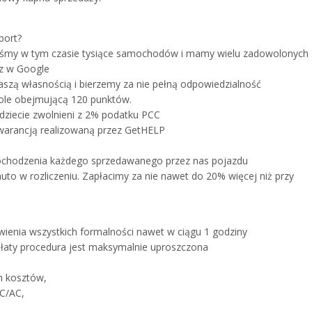
port?
liśmy w tym czasie tysiące samochodów i mamy wielu zadowolonych
az w Google
szą własnością i bierzemy za nie pełną odpowiedzialność
role obejmującą 120 punktów.
dziecie zwolnieni z 2% podatku PCC
warancją realizowaną przez GetHELP
ochodzenia każdego sprzedawanego przez nas pojazdu
o w rozliczeniu. Zapłacimy za nie nawet do 20% więcej niż przy
wienia wszystkich formalności nawet w ciągu 1 godziny
aty procedura jest maksymalnie uproszczona
h kosztów,
OC/AC,