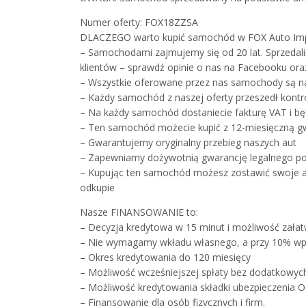
Numer oferty: FOX18ZZSA
DLACZEGO warto kupić samochód w FOX Auto Im
– Samochodami zajmujemy się od 20 lat. Sprzeda
klientów – sprawdź opinie o nas na Facebooku or
– Wszystkie oferowane przez nas samochody są na
– Każdy samochód z naszej oferty przeszedł kont
– Na każdy samochód dostaniecie fakturę VAT i bę
– Ten samochód możecie kupić z 12-miesięczną g
– Gwarantujemy oryginalny przebieg naszych aut
– Zapewniamy dożywotnią gwarancję legalnego p
– Kupując ten samochód możesz zostawić swoje aut
odkupie
Nasze FINANSOWANIE to:
– Decyzja kredytowa w 15 minut i możliwość załat
– Nie wymagamy wkładu własnego, a przy 10% wpł
– Okres kredytowania do 120 miesięcy
– Możliwość wcześniejszej spłaty bez dodatkowyc
– Możliwość kredytowania składki ubezpieczenia 
– Finansowanie dla osób fizycznych i firm.