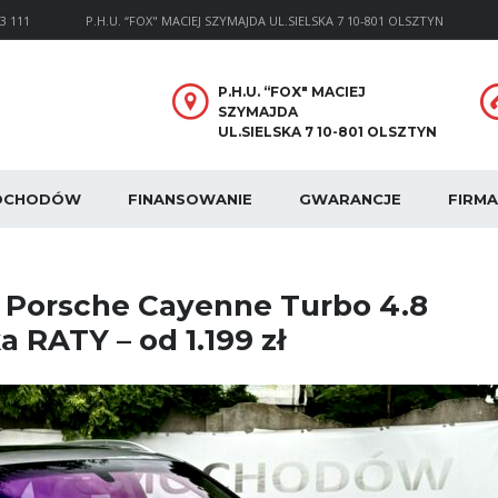
33 111
P.H.U. “FOX" MACIEJ SZYMAJDA UL.SIELSKA 7 10-801 OLSZTYN
P.H.U. “FOX" MACIEJ
SZYMAJDA
UL.SIELSKA 7 10-801 OLSZTYN
MOCHODÓW
FINANSOWANIE
GWARANCJE
FIRMA
 Porsche Cayenne Turbo 4.8
 RATY – od 1.199 zł