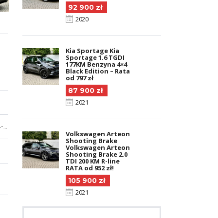
92 900 zł
2020
Kia Sportage Kia
Sportage 1.6 TGDI
177KM Benzyna 4×4
Black Edition – Rata
od 797 zł
87 900 zł
2021
automatyczna 4-strefowa
Volkswagen Arteon
Shooting Brake
Volkswagen Arteon
Shooting Brake 2.0
TDI 200 KM R-line
RATA od 952 zł!
105 900 zł
2021