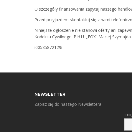
O szczegóły finansowania zapytaj naszego handlow
Przed przyjazdem skontaktuj się z nami telefonicz
Niniejsze ogłoszenie nie stanowi oferty ani zapewni
Kodeksu Cywilnego. P.H.U. „FOX” Maciej Szymajda
i00585872129i
NEWSLETTER
Zapisz się do naszego Newslettera
Imi