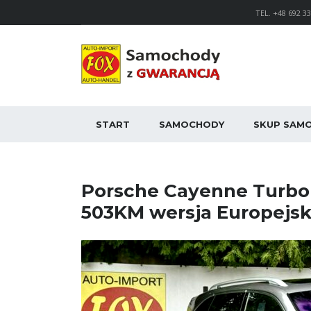
TEL. +48 692 3
START
SAMOCHODY
SKUP SA
Porsche Cayenne Turbo
503KM wersja Europejska