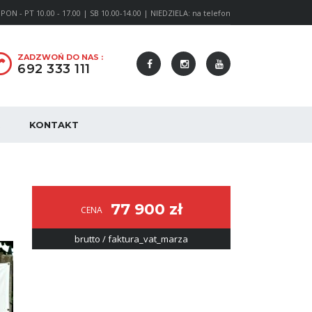
PON - PT 10.00 - 17.00 | SB 10.00-14.00 | NIEDZIELA: na telefon
ZADZWOŃ DO NAS :
692 333 111
KONTAKT
77 900 zł
CENA
brutto / faktura_vat_marza