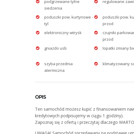
podgrzewane tylne
regulowane zawi
siedzenia
poduszki pow. kurtynowe -
poduszki pow. ku
tyl
przod
elektroniczny wtrysk
czujniki parkowan
przod
gniazdo usb
lopatki zmiany b
szyba przednia
klimatyzowany 
atermiczna
OPIS
Ten samochód możesz kupić z finansowaniem naw
kredytowych podpisujemy w ciągu 1 godziny).
Zapoznaj się z ofertą i przeczytaj dlaczego WA
UWAGA! Samochód sprzedawany na podstawie um