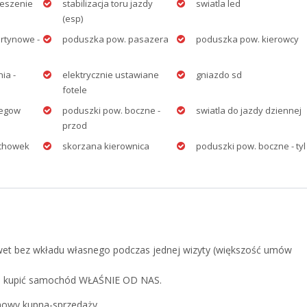
eszenie
stabilizacja toru jazdy
swiatla led
(esp)
rtynowe -
poduszka pow. pasazera
poduszka pow. kierowcy
ia -
elektrycznie ustawiane
gniazdo sd
fotele
iegow
poduszki pow. boczne -
swiatla do jazdy dziennej
przod
schowek
skorzana kierownica
poduszki pow. boczne - tyl
et bez wkładu własnego podczas jednej wizyty (większość umów
RTO kupić samochód WŁAŚNIE OD NAS.
owy kupna-sprzedaży.