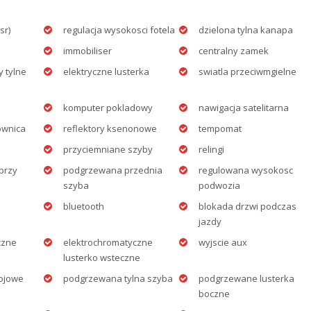
sr)
regulacja wysokosci fotela
dzielona tylna kanapa
immobiliser
centralny zamek
y tylne
elektryczne lusterka
swiatla przeciwmgielne
komputer pokladowy
nawigacja satelitarna
ownica
reflektory ksenonowe
tempomat
przyciemniane szyby
relingi
przy
podgrzewana przednia
regulowana wysokosc
szyba
podwozia
bluetooth
blokada drzwi podczas
jazdy
czne
elektrochromatyczne
wyjscie aux
lusterko wsteczne
ojowe
podgrzewana tylna szyba
podgrzewane lusterka
boczne