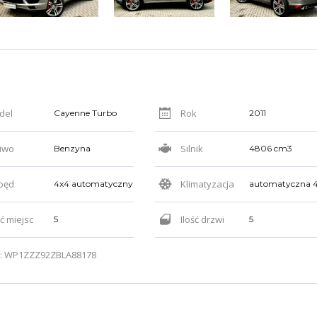
del
Rok
Cayenne Turbo
2011
iwo
Silnik
Benzyna
4806 cm3
pęd
Klimatyzacja
4x4 automatyczny
ść miejsc
Ilość drzwi
5
5
: WP1ZZZ92ZBLA88178