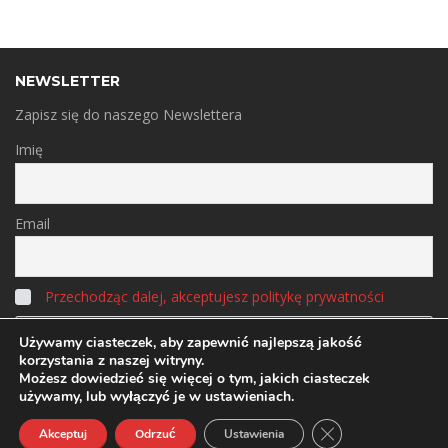
NEWSLETTER
Zapisz się do naszego Newslettera
Imię
Email
Przechodząc dalej, akceptujesz politykę prywatności
Używamy ciasteczek, aby zapewnić najlepszą jakość
korzystania z naszej witryny.
Możesz dowiedzieć się więcej o tym, jakich ciasteczek
używamy, lub wyłączyć je w
ustawieniach
.
© 2000-2020 FOX AUTOIMPORT
Polityka Prywatności
ZAMKNIJ PANEL
Akceptuj
Odrzuć
Ustawienia